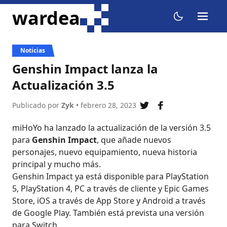
ir al contenido
wardea
menu
dark mode
Noticias
Genshin Impact lanza la
Actualización 3.5
Publicado por
Zyk
• febrero 28, 2023
compartir en twitte
compartir en f
miHoYo ha lanzado la actualización de la versión 3.5
para
Genshin Impact
, que añade nuevos
personajes, nuevo equipamiento, nueva historia
principal y mucho más.
Genshin Impact ya está disponible para PlayStation
5, PlayStation 4, PC a través de cliente y Epic Games
Store, iOS a través de App Store y Android a través
de Google Play. También está prevista una versión
para Switch.