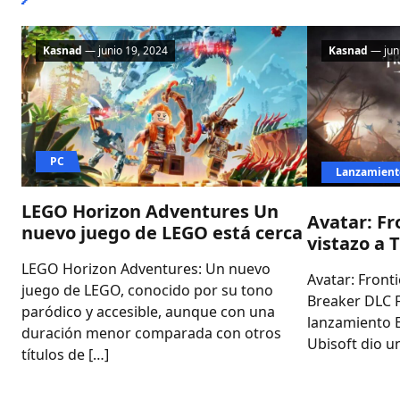
Kasnad
— junio 19, 2024
Kasnad
— juni
PC
Lanzamient
LEGO Horizon Adventures Un
Avatar: Fr
nuevo juego de LEGO está cerca
vistazo a 
LEGO Horizon Adventures: Un nuevo
Avatar: Front
juego de LEGO, conocido por su tono
Breaker DLC 
paródico y accesible, aunque con una
lanzamiento E
duración menor comparada con otros
Ubisoft dio un
títulos de […]