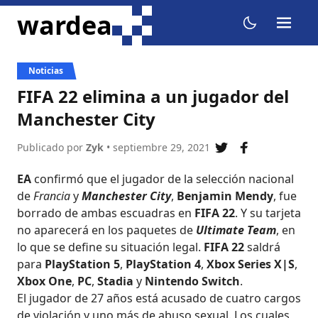
ir al contenido
wardea
menu
dark mode
Noticias
FIFA 22 elimina a un jugador del
Manchester City
Publicado por
Zyk
• septiembre 29, 2021
compartir en tw
compartir e
EA
confirmó que el jugador de la selección nacional
de
Francia
y
Manchester City
,
Benjamin Mendy
, fue
borrado de ambas escuadras en
FIFA 22
. Y su tarjeta
no aparecerá en los paquetes de
Ultimate Team
, en
lo que se define su situación legal.
FIFA 22
saldrá
para
PlayStation 5
,
PlayStation 4
,
Xbox Series X|S
,
Xbox One
,
PC
,
Stadia
y
Nintendo Switch
.
El jugador de 27 años está acusado de cuatro cargos
de violación y uno más de abuso sexual. Los cuales