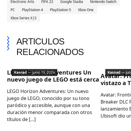
Electronic Arts
FIFA 22
Google Stadia
Nintendo Switch
PC
PlayStation 4
PlayStation 5
Xbox One
Xbox Series X|S
ARTICULOS
RELACIONADOS
PC
Lanzamient
LEGO Horizon Adventures Un
Kasnad
— junio 19, 2024
Kasnad
— juni
Avatar: Fr
nuevo juego de LEGO está cerca
vistazo a 
LEGO Horizon Adventures: Un nuevo
Avatar: Front
juego de LEGO, conocido por su tono
Breaker DLC 
paródico y accesible, aunque con una
lanzamiento E
duración menor comparada con otros
Ubisoft dio un
títulos de […]