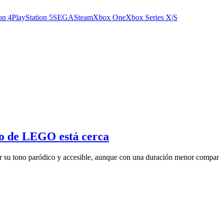
on 4
PlayStation 5
SEGA
Steam
Xbox One
Xbox Series X|S
o de LEGO está cerca
 tono paródico y accesible, aunque con una duración menor comparad