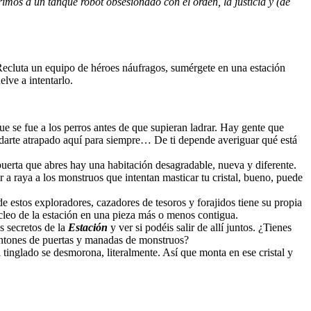
mos a un tanque robot obsesionado con el orden, la justicia y (de
Recluta un equipo de héroes náufragos, sumérgete en una estación
lve a intentarlo.
e se fue a los perros antes de que supieran ladrar. Hay gente que
uedarte atrapado aquí para siempre… De ti depende averiguar qué está
 puerta que abres hay una habitación desagradable, nueva y diferente.
er a raya a los monstruos que intentan masticar tu cristal, bueno, puede
de estos exploradores, cazadores de tesoros y forajidos tiene su propia
núcleo de la estación en una pieza más o menos contigua.
s secretos de la
Estación
y ver si podéis salir de allí juntos. ¿Tienes
 montones de puertas y manadas de monstruos?
 tinglado se desmorona, literalmente. Así que monta en ese cristal y