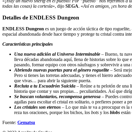
«
¡Hay un nuevo sheriff en el pueblo! Por “pueblo” nos referimos a u
todas las cosas) la cortesía
», dijo
SEGA
. «
Así es amigos, ¡es hora d
Detalles de ENDLESS Dungeon
ENDLESS Dungeon
es un juego de acción táctica de tipo roguelit
espacial abandonada desde hace tiempo y protege tu cristal contra int
Características principales
Una nueva adición al Universo Interminable
– Bueno, tu nave 
lleva décadas abandonada aquí, llena de historias sobre lo que 
pasando, formar equipo con otros náufragos y sobrevivir a una 
Abriendo nuevas puertas para el género roguelite
– Será mejor
Pero si tienes las torretas adecuadas, y tienes el hierro adecuado
que vivas… para abrir la siguiente puerta.
Recluta a tu Escuadrón Suicida
– Reúne a tu pelotón de una lis
historia que contar y sus propias… peculiaridades. Así que dirí
Se buscan voluntarios, recompensa generosa
– Puedes controla
agallas para escoltar el cristal en solitario, o prefieres poner
Los cristales son eternos
– Lo que más te va a preocupar es la s
reza tus oraciones, porque los bichos, los
bots
y los
blobs
están 
Fuente:
Gematsu