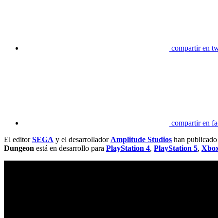
compartir en tw
compartir en f
El editor
SEGA
y el desarrollador
Amplitude Studios
han publicado u
Dungeon
está en desarrollo para
PlayStation 4
,
PlayStation 5
,
Xbo