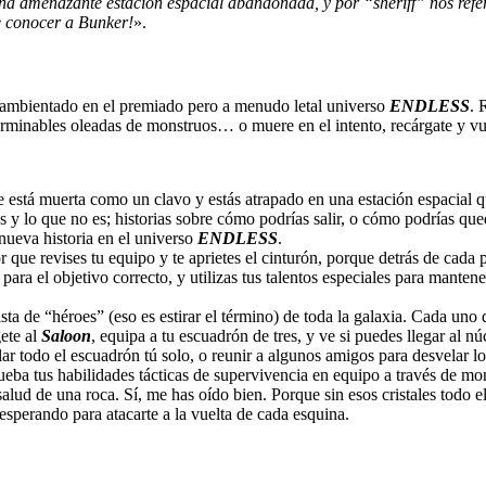
na amenazante estación espacial abandonada, y por “sheriff” nos referi
e conocer a Bunker!
».
e, ambientado en el premiado pero a menudo letal universo
ENDLESS
. 
erminables oleadas de monstruos… o muere en el intento, recárgate y vue
está muerta como un clavo y estás atrapado en una estación espacial qu
es y lo que no es; historias sobre cómo podrías salir, o cómo podrías q
nueva historia en el universo
ENDLESS
.
 que revises tu equipo y te aprietes el cinturón, porque detrás de cada
 para el objetivo correcto, y utilizas tus talentos especiales para manten
ta de “héroes” (eso es estirar el término) de toda la galaxia. Cada uno 
gete al
Saloon
, equipa a tu escuadrón de tres, y ve si puedes llegar al 
r todo el escuadrón tú solo, o reunir a algunos amigos para desvelar lo
 a prueba tus habilidades tácticas de supervivencia en equipo a través de
alud de una roca. Sí, me has oído bien. Porque sin esos cristales todo el
esperando para atacarte a la vuelta de cada esquina.