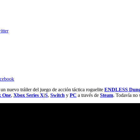
itter
acebook
n nuevo tráiler del juego de acción táctica roguelite
ENDLESS Dung
x One
,
Xbox Series X|S
,
Switch
y
PC
a través de
Steam
. Todavía no 