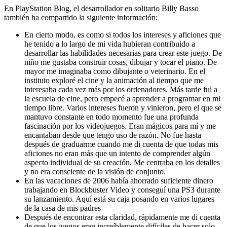
En PlayStation Blog, el desarrollador en solitario Billy Basso
también ha compartido la siguiente información:
En cierto modo, es como si todos los intereses y aficiones que
he tenido a lo largo de mi vida hubieran contribuido a
desarrollar las habilidades necesarias para crear este juego. De
niño me gustaba construir cosas, dibujar y tocar el piano. De
mayor me imaginaba como dibujante o veterinario. En el
instituto exploré el cine y la animación al tiempo que me
interesaba cada vez más por los ordenadores. Más tarde fui a
la escuela de cine, pero empecé a aprender a programar en mi
tiempo libre. Varios intereses fueron y vinieron, pero el que se
mantuvo constante en todo momento fue una profunda
fascinación por los videojuegos. Eran mágicos para mí y me
encantaban desde que tengo uso de razón. No fue hasta
después de graduarme cuando me di cuenta de que todas mis
aficiones no eran más que un intento de comprender algún
aspecto individual de su creación. Me centraba en los detalles
y no era consciente de la visión de conjunto.
En las vacaciones de 2006 había ahorrado suficiente dinero
trabajando en Blockbuster Video y conseguí una PS3 durante
su lanzamiento. Aquí está su caja posando en varios lugares
de la casa de mis padres
Después de encontrar esta claridad, rápidamente me di cuenta
de que los juegos eran increíblemente difíciles de hacer solo.