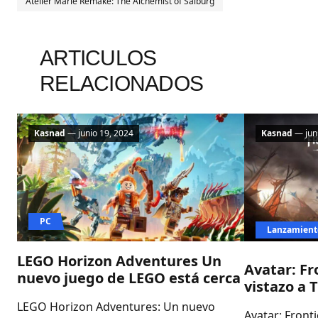
Atelier Marie Remake: The Alchemist of Salburg
ARTICULOS
RELACIONADOS
Kasnad
— junio 19, 2024
Kasnad
— juni
PC
Lanzamient
LEGO Horizon Adventures Un
Avatar: Fr
nuevo juego de LEGO está cerca
vistazo a 
LEGO Horizon Adventures: Un nuevo
Avatar: Front