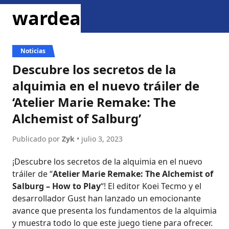
ir al contenido
wardea
menu
dark mode
Noticias
Descubre los secretos de la
alquimia en el nuevo tráiler de
‘Atelier Marie Remake: The
Alchemist of Salburg’
Publicado por
Zyk
• julio 3, 2023
compartir en twitter
compartir en face
¡Descubre los secretos de la alquimia en el nuevo
tráiler de “
Atelier Marie Remake: The Alchemist of
Salburg – How to Play
“! El editor Koei Tecmo y el
desarrollador Gust han lanzado un emocionante
avance que presenta los fundamentos de la alquimia
y muestra todo lo que este juego tiene para ofrecer.