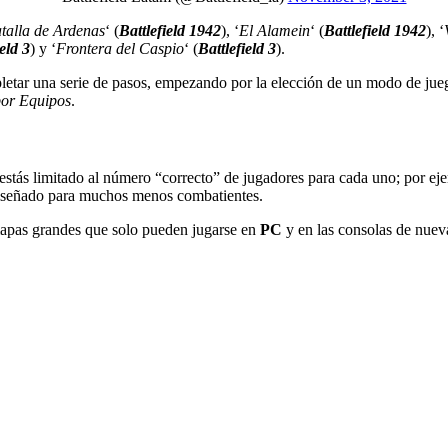
talla de Ardenas
‘ (
Battlefield 1942
), ‘
El Alamein
‘ (
Battlefield 1942
), ‘
eld 3
) y ‘
Frontera del Caspio
‘ (
Battlefield 3
).
etar una serie de pasos, empezando por la elección de un modo de juego
or Equipos
.
estás limitado al número “correcto” de jugadores para cada uno; por e
diseñado para muchos menos combatientes.
pas grandes que solo pueden jugarse en
PC
y en las consolas de nuev