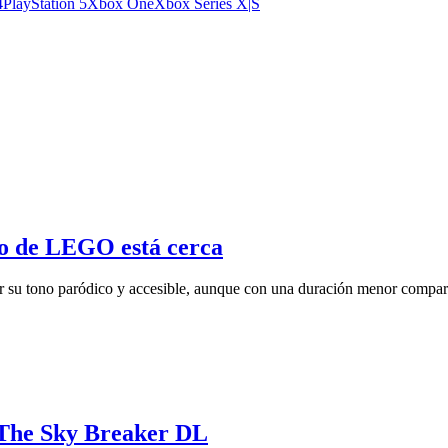
4
PlayStation 5
Xbox One
Xbox Series X|S
o de LEGO está cerca
 tono paródico y accesible, aunque con una duración menor comparad
a The Sky Breaker DL