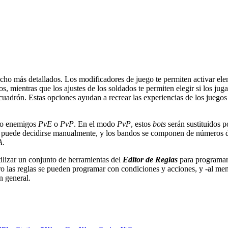
ucho más detallados. Los modificadores de juego te permiten activar el
 mientras que los ajustes de los soldados te permiten elegir si los juga
scuadrón. Estas opciones ayudan a recrear las experiencias de los juego
mo enemigos
PvE
o
PvP
. En el modo
PvP
, estos
bots
serán sustituidos 
puede decidirse manualmente, y los bandos se componen de números des
A
.
lizar un conjunto de herramientas del
Editor
de Reglas
para programar
ro las reglas se pueden programar con condiciones y acciones, y -al men
n general.