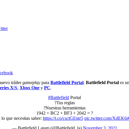
itter
acebook
uevo tráiler
gameplay
para
Battlefield Portal
.
Battlefield Portal
es un
eries X|S
,
Xbox One
y
PC
.
#Battlefield
Portal
?Tus reglas
?Nuestras herramientas
1942 + BC2 + BF3 + 2042 = ?
lo que necesitas saber:
https://t.co/csctGEtgr5
pic.twitter.com/XdEK6
— Battlefield Latam (@Battlefield_la)
November 3, 2021