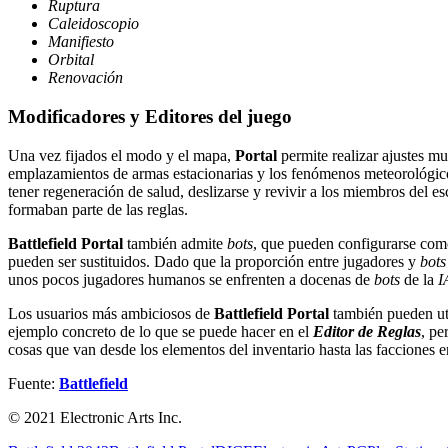
Ruptura
Caleidoscopio
Manifiesto
Orbital
Renovación
Modificadores y Editores del juego
Una vez fijados el modo y el mapa,
Portal
permite realizar ajustes m
emplazamientos de armas estacionarias y los fenómenos meteorológicos,
tener regeneración de salud, deslizarse y revivir a los miembros del e
formaban parte de las reglas.
Battlefield Portal
también admite
bots
, que pueden configurarse co
pueden ser sustituidos. Dado que la proporción entre jugadores y
bots
unos pocos jugadores humanos se enfrenten a docenas de
bots
de la
I
Los usuarios más ambiciosos de
Battlefield Portal
también pueden uti
ejemplo concreto de lo que se puede hacer en el
Editor de Reglas
, pe
cosas que van desde los elementos del inventario hasta las facciones e
Fuente:
Battlefield
© 2021 Electronic Arts Inc.