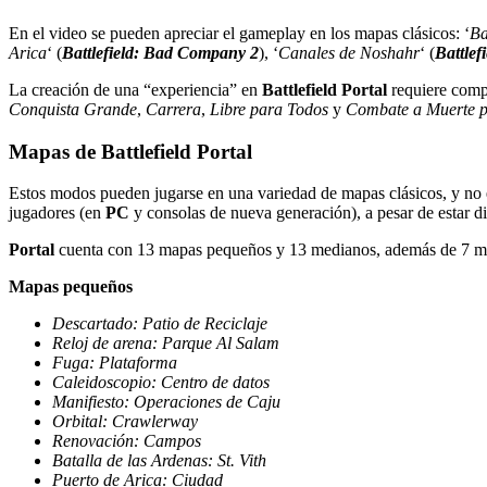
En el video se pueden apreciar el gameplay en los mapas clásicos: ‘
Ba
Arica
‘ (
Battlefield: Bad Company 2
), ‘
Canales de Noshahr
‘ (
Battlefi
La creación de una “experiencia” en
Battlefield Portal
requiere compl
Conquista Grande
,
Carrera
,
Libre para Todos
y
Combate a Muerte p
Mapas de Battlefield Portal
Estos modos pueden jugarse en una variedad de mapas clásicos, y no 
jugadores (en
PC
y consolas de nueva generación), a pesar de estar 
Portal
cuenta con 13 mapas pequeños y 13 medianos, además de 7 ma
Mapas pequeños
Descartado: Patio de Reciclaje
Reloj de arena: Parque Al Salam
Fuga: Plataforma
Caleidoscopio: Centro de datos
Manifiesto: Operaciones de Caju
Orbital: Crawlerway
Renovación: Campos
Batalla de las Ardenas: St. Vith
Puerto de Arica: Ciudad