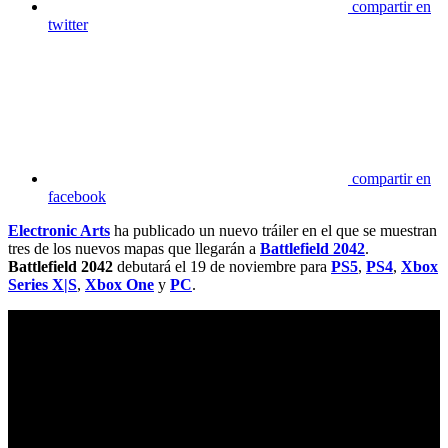
compartir en
twitter
compartir en
facebook
Electronic Arts
ha publicado un nuevo tráiler en el que se muestran
tres de los nuevos mapas que llegarán a
Battlefield 2042
.
Battlefield 2042
debutará el 19 de noviembre para
PS5
,
PS4
,
Xbox
Series X|S
,
Xbox One
y
PC
.