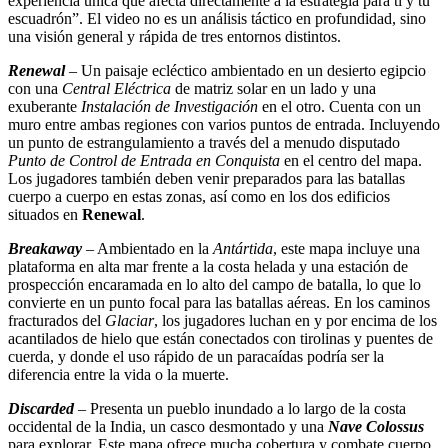
experiencia única que afecta directamente a la estrategia para ti y tu
escuadrón”. El video no es un análisis táctico en profundidad, sino
una visión general y rápida de tres entornos distintos.
Renewal
– Un paisaje ecléctico ambientado en un desierto egipcio
con una
Central Eléctrica
de matriz solar en un lado y una
exuberante
Instalación de Investigación
en el otro. Cuenta con un
muro entre ambas regiones con varios puntos de entrada. Incluyendo
un punto de estrangulamiento a través del a menudo disputado
Punto de Control de Entrada en Conquista
en el centro del mapa.
Los jugadores también deben venir preparados para las batallas
cuerpo a cuerpo en estas zonas, así como en los dos edificios
situados en
Renewal
.
Breakaway
– Ambientado en la
Antártida
, este mapa incluye una
plataforma en alta mar frente a la costa helada y una estación de
prospección encaramada en lo alto del campo de batalla, lo que lo
convierte en un punto focal para las batallas aéreas. En los caminos
fracturados del
Glaciar
, los jugadores luchan en y por encima de los
acantilados de hielo que están conectados con tirolinas y puentes de
cuerda, y donde el uso rápido de un paracaídas podría ser la
diferencia entre la vida o la muerte.
Discarded
– Presenta un pueblo inundado a lo largo de la costa
occidental de la India, un casco desmontado y una
Nave Colossus
para explorar. Este mapa ofrece mucha cobertura y combate cuerpo