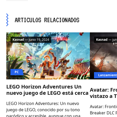
ARTICULOS RELACIONADOS
Kasnad
— junio 19, 2024
Kasnad
— juni
PC
Lanzamient
LEGO Horizon Adventures Un
Avatar: Fr
nuevo juego de LEGO está cerca
vistazo a 
LEGO Horizon Adventures: Un nuevo
Avatar: Front
juego de LEGO, conocido por su tono
Breaker DLC 
paródico y accesible, aunque con una