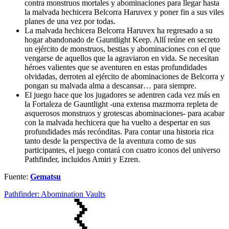
contra monstruos mortales y abominaciones para llegar hasta
la malvada hechicera Belcorra Haruvex y poner fin a sus viles
planes de una vez por todas.
La malvada hechicera Belcorra Haruvex ha regresado a su
hogar abandonado de Gauntlight Keep. Allí reúne en secreto
un ejército de monstruos, bestias y abominaciones con el que
vengarse de aquellos que la agraviaron en vida. Se necesitan
héroes valientes que se aventuren en estas profundidades
olvidadas, derroten al ejército de abominaciones de Belcorra y
pongan su malvada alma a descansar… para siempre.
El juego hace que los jugadores se adentren cada vez más en
la Fortaleza de Gauntlight -una extensa mazmorra repleta de
asquerosos monstruos y grotescas abominaciones- para acabar
con la malvada hechicera que ha vuelto a despertar en sus
profundidades más recónditas. Para contar una historia rica
tanto desde la perspectiva de la aventura como de sus
participantes, el juego contará con cuatro iconos del universo
Pathfinder, incluidos Amiri y Ezren.
Fuente:
Gematsu
Pathfinder: Abomination Vaults