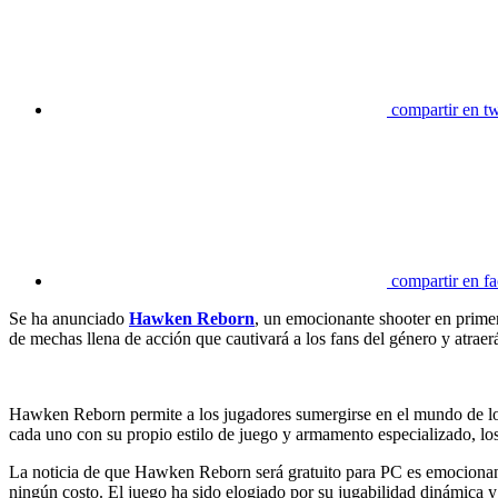
compartir en tw
compartir en f
Se ha anunciado
Hawken Reborn
, un emocionante shooter en primer
de mechas llena de acción que cautivará a los fans del género y atraer
Hawken Reborn permite a los jugadores sumergirse en el mundo de los
cada uno con su propio estilo de juego y armamento especializado, los
La noticia de que Hawken Reborn será gratuito para PC es emocionante
ningún costo. El juego ha sido elogiado por su jugabilidad dinámica y 