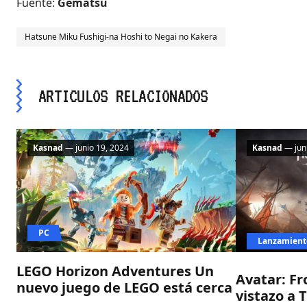
Fuente:
Gematsu
Hatsune Miku Fushigi-na Hoshi to Negai no Kakera
ARTICULOS RELACIONADOS
Kasnad
— junio 19, 2024
Kasnad
— juni
PC
Lanzamient
LEGO Horizon Adventures Un
Avatar: Fr
nuevo juego de LEGO está cerca
vistazo a 