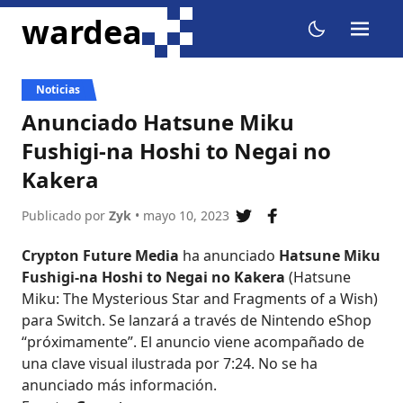
ir al contenido
wardea
menu
dark mode
Noticias
Anunciado Hatsune Miku
Fushigi-na Hoshi to Negai no
Kakera
Publicado por
Zyk
• mayo 10, 2023
compartir en twitter
compartir en fa
Crypton Future Media
ha anunciado
Hatsune Miku
Fushigi-na Hoshi to Negai no Kakera
(Hatsune
Miku: The Mysterious Star and Fragments of a Wish)
para Switch. Se lanzará a través de Nintendo eShop
“próximamente”. El anuncio viene acompañado de
una clave visual ilustrada por 7:24. No se ha
anunciado más información.