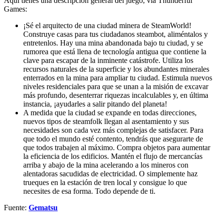
Aquí tienes una descripción general del juego, vía Thunderful
Games:
¡Sé el arquitecto de una ciudad minera de SteamWorld!
Construye casas para tus ciudadanos steambot, aliméntalos y
entretenlos. Hay una mina abandonada bajo tu ciudad, y se
rumorea que está llena de tecnología antigua que contiene la
clave para escapar de la inminente catástrofe. Utiliza los
recursos naturales de la superficie y los abundantes minerales
enterrados en la mina para ampliar tu ciudad. Estimula nuevos
niveles residenciales para que se unan a la misión de excavar
más profundo, desenterrar riquezas incalculables y, en última
instancia, ¡ayudarles a salir pitando del planeta!
A medida que la ciudad se expande en todas direcciones,
nuevos tipos de steamfolk llegan al asentamiento y sus
necesidades son cada vez más complejas de satisfacer. Para
que todo el mundo esté contento, tendrás que asegurarte de
que todos trabajen al máximo. Compra objetos para aumentar
la eficiencia de los edificios. Mantén el flujo de mercancías
arriba y abajo de la mina acelerando a los mineros con
alentadoras sacudidas de electricidad. O simplemente haz
trueques en la estación de tren local y consigue lo que
necesites de esa forma. Todo depende de ti.
Fuente:
Gematsu