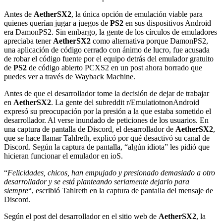
Antes de
AetherSX2
, la única opción de emulación viable para
quienes querían jugar a juegos de
PS2
en sus dispositivos Android
era DamonPS2. Sin embargo, la gente de los círculos de emuladores
apreciaba tener
AetherSX2
como alternativa porque DamonPS2,
una aplicación de código cerrado con ánimo de lucro, fue acusada
de robar el código fuente por el equipo detrás del emulador gratuito
de
PS2
de código abierto PCXS2 en un post ahora borrado que
puedes ver a través de Wayback Machine.
Antes de que el desarrollador tome la decisión de dejar de trabajar
en
AetherSX2
. La gente del subreddit r/EmulatiotnonAndroid
expresó su preocupación por la presión a la que estaba sometido el
desarrollador. Al verse inundado de peticiones de los usuarios. En
una captura de pantalla de Discord, el desarrollador de
AetherSX2
,
que se hace llamar Tahlreth, explicó por qué desactivó su canal de
Discord. Según la captura de pantalla, “algún idiota” les pidió que
hicieran funcionar el emulador en ioS.
“
Felicidades, chicos, han empujado y presionado demasiado a otro
desarrollador y se está planteando seriamente dejarlo para
siempre
“, escribió Tahlreth en la captura de pantalla del mensaje de
Discord.
Según el post del desarrollador en el sitio web de
AetherSX2
, la