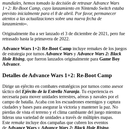
mundiales, hemos tomado la decisión de retrasar Advance Wars
1+2: Re-Boot Camp, cuyo lanzamiento en Nintendo Switch estaba
previsto inicialmente para el 8 de abril. Por favor, permanecer
atentos a las actualizaciones sobre una nueva fecha de
lanzamiento
».
Originalmente iba a ser lanzado el 3 de diciembre de 2021, pero fue
retrasado hasta la primavera de 2022.
Advance Wars 1+2: Re-Boot Camp
incluye remakes de los juegos
de estrategia por turnos
Advance Wars
y
Advance Wars 2: Black
Hole Rising
, que fueron lanzados originalmente para
Game Boy
Advance
.
Detalles de Advance Wars 1+2: Re-Boot Camp
Dirige un ejército en combates estratégicos por turnos como asesor
táctico del
Ejército de la Estrella Naranja
. Tu experiencia es
necesaria para mover unidades terrestres, aéreas y navales por el
campo de batalla. Acaba con los escuadrones enemigos y captura
ciudades y bases para asegurar la victoria y mantener la paz. No
pierdas de vista el terreno y el clima cambiante del juego mientras
lideras una variedad de unidades a través de múltiples mapas.
Este
remake
incluye dos campañas que cubren los eventos
de
Advance Wars
y
Advance Wars 2: Black Hole Rising
.