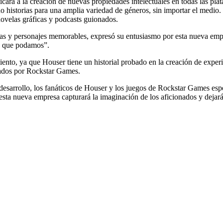
rá a la creación de nuevas propiedades intelectuales en todas las pla
 historias para una amplia variedad de géneros, sin importar el medio. 
 novelas gráficas y podcasts guionados.
oras y personajes memorables, expresó su entusiasmo por esta nueva e
ra que podamos”.
miento, ya que Houser tiene un historial probado en la creación de expe
llados por Rockstar Games.
 desarrollo, los fanáticos de Houser y los juegos de Rockstar Games esp
 esta nueva empresa capturará la imaginación de los aficionados y dejar