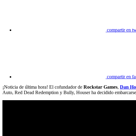
compartir en tw
compartir en f
¡Noticia de última hora! El cofundador de
Rockstar Games
,
Dan Ho
Auto, Red Dead Redemption y Bully, Houser ha decidido embarcarse 