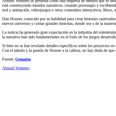
Absurd Ventures se presenta como una empresa de medios que se dedica
está construyendo mundos narrativos, creando personajes y escribiendo
real y animación, videojuegos e otros contenidos interactivos, libros,
Dan Houser, conocido por su habilidad para crear historias cautivad
nuevos universos y contar grandes historias, donde sea y de la mane
La noticia ha generado gran expectación en la industria del entreteni
la narrativa han sido fundamentales en el éxito de los juegos desarro
Si bien no se han revelado detalles específicos sobre los proyectos en
Con el talento y la pasión de Houser a la cabeza, no hay duda de que
Fuente:
Gematsu
Absurd Ventures