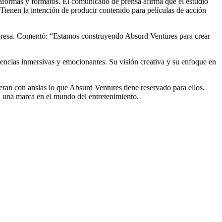
taformas y formatos. El comunicado de prensa afirma que el estudio
Tienen la intención de producir contenido para películas de acción
mpresa. Comentó: “Estamos construyendo Absurd Ventures para crear
riencias inmersivas y emocionantes. Su visión creativa y su enfoque en
eran con ansias lo que Absurd Ventures tiene reservado para ellos.
á una marca en el mundo del entretenimiento.