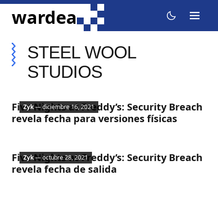
ir al contenido
wardea
menu
dark mode
STEEL WOOL
STUDIOS
Noticias
Five Nights at Freddy’s: Security Breach
Zyk
— diciembre 16, 2021
revela fecha para versiones físicas
Noticias
Five Nights at Freddy’s: Security Breach
Zyk
— octubre 28, 2021
revela fecha de salida